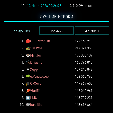
10.
13 Июля 2026 20:26:28
3 410 094 очков
ЛУЧШИЕ ИГРОКИ
Топ лучших
Новички
Альянсы
1.
🛑
GEORGY2018
422 148 743
2.
🏕️
1811961
217 321 355
3.
👁️
Mr_Jor
196 850 187
4.
⛏️
Drjusha
165 796 010
5.
◽
Xepp
159 245 842
6.
🍀
eeAnatolyee
152 063 763
7.
🎓
OvCore
147 667 600
8.
🏓
Vlad54
147 042 961
9.
8️⃣
LMU
143 727 231
10.
🐨
bastilia
143 616 664