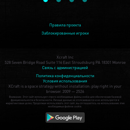
Правила проекта
Заблокированные игроки
Xcraft Inc
528 Seven Bridge Road Suite 116 East Stroudsburg PA 18301 Monroe
Связь с администрацией
Политика конфиденциальности
Условия использования
XCraft is a space strategy without installation: play right in your
browser.
2009 — 2526
Внимание: Этот сайт использует строго необходимые файлы cookie для обеспечения базовой
функциональности и безопасности. Личные данные не отслеживаются и не используются в
маркетинговых целях. Продолжая использовать этот сайт, вы соглашаетесь на использование этих
необходимых файлов cookie.