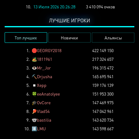
10.
13 Июля 2026 20:26:28
3 410 094 очков
ЛУЧШИЕ ИГРОКИ
Топ лучших
Новички
Альянсы
1.
🛑
GEORGY2018
422 149 150
2.
🏕️
1811961
217 324 657
3.
👁️
Mr_Jor
196 315 472
4.
⛏️
Drjusha
165 695 941
5.
◽
Xepp
159 176 139
6.
🍀
eeAnatolyee
151 953 300
7.
🎓
OvCore
147 469 975
8.
🏓
Vlad54
147 042 961
9.
🐨
bastilia
143 620 734
10.
8️⃣
LMU
143 598 667