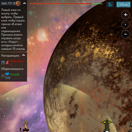
[464:131:3]
Обзор
Левый клик по
+
юниту, чтобы
выбрать. Правый
.
клик чтобы отдать
приказ об атаке
или
-
перемещении.
Приказы можно
отдавать когда
есть «Ходы»,
которые копятся
каждые 10 секунд.
Нападающие:
Naknikevic
h
Обороняющиеся:
hnizdo
SVG