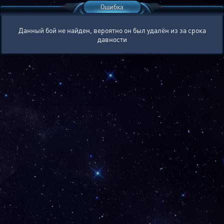
Ошибка
Данный бой не найден, вероятно он был удалён из за срока
давности