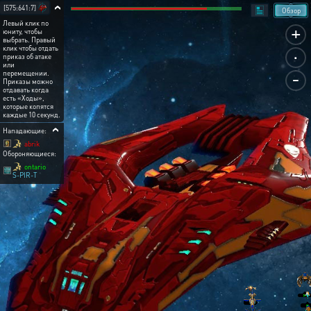
[575:641:7]
Обзор
Левый клик по
+
юниту, чтобы
выбрать. Правый
.
клик чтобы отдать
приказ об атаке
или
-
перемещении.
Приказы можно
отдавать когда
есть «Ходы»,
которые копятся
каждые 10 секунд.
Нападающие:
abrik
Обороняющиеся:
ontario
S-PIR-T