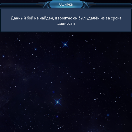
Ошибка
Данный бой не найден, вероятно он был удалён из за срока
давности