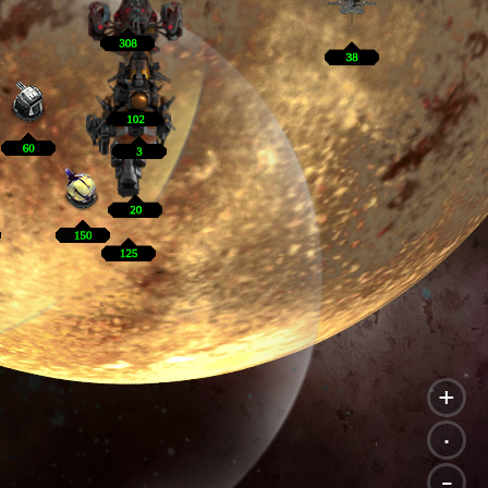
+
.
-