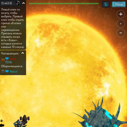
[5:443:0]
Обзор
Левый клик по
+
юниту, чтобы
выбрать. Правый
.
клик чтобы отдать
приказ об атаке
или
-
перемещении.
Приказы можно
отдавать когда
есть «Ходы»,
которые копятся
каждые 10 секунд.
Нападающие:
Спок
ТЕНЬ
Обороняющиеся:
Relict