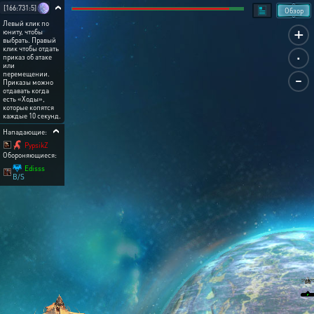
[166:731:5]
Обзор
Левый клик по
+
юниту, чтобы
выбрать. Правый
.
клик чтобы отдать
приказ об атаке
или
-
перемещении.
Приказы можно
отдавать когда
есть «Ходы»,
которые копятся
каждые 10 секунд.
Нападающие:
PypsikZ
Обороняющиеся:
Edisss
B/S