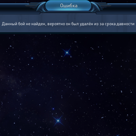
Ошибка
Данный бой не найден, вероятно он был удалён из за срока давности