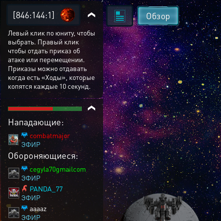
[846:144:1]
Обзор
Левый клик по юниту, чтобы
выбрать. Правый клик
чтобы отдать приказ об
атаке или перемещении.
Приказы можно отдавать
когда есть «Ходы», которые
копятся каждые 10 секунд.
Нападающие:
combatmajor
ЭФИР
Обороняющиеся:
cegyla70gmailcom
ЭФИР
PANDA_77
ЭФИР
aaaaz
ЭФИР