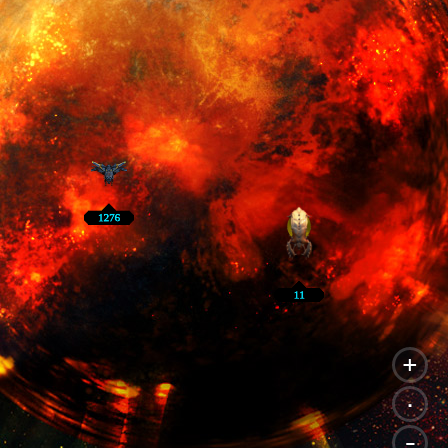
+
.
-