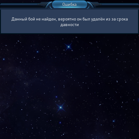
Ошибка
Данный бой не найден, вероятно он был удалён из за срока
давности