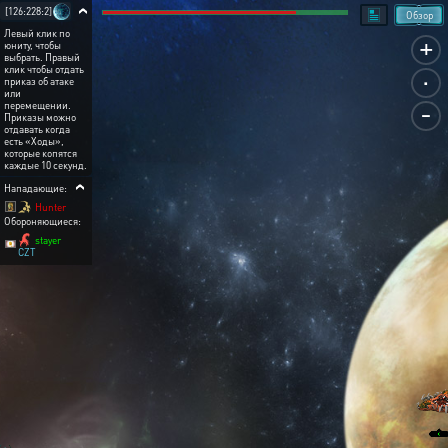
[126:228:2]
Обзор
Левый клик по
+
юниту, чтобы
выбрать. Правый
.
клик чтобы отдать
приказ об атаке
или
-
перемещении.
Приказы можно
отдавать когда
есть «Ходы»,
которые копятся
каждые 10 секунд.
Нападающие:
Hunter
Обороняющиеся:
stayer
CZT