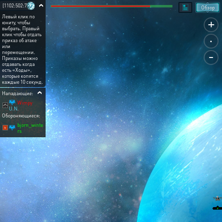
[1102:502:7]
Обзор
Левый клик по
+
юниту, чтобы
выбрать. Правый
.
клик чтобы отдать
приказ об атаке
или
-
перемещении.
Приказы можно
отдавать когда
есть «Ходы»,
которые копятся
каждые 10 секунд.
Нападающие:
Wimpy
U.N.
Обороняющиеся:
bjorn_winte
rs