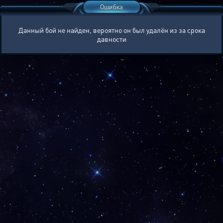
Ошибка
Данный бой не найден, вероятно он был удалён из за срока
давности