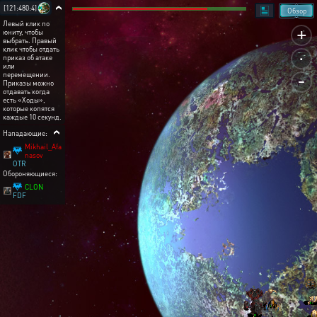
[121:480:4]
Обзор
Левый клик по
+
юниту, чтобы
выбрать. Правый
.
клик чтобы отдать
приказ об атаке
или
-
перемещении.
Приказы можно
отдавать когда
есть «Ходы»,
которые копятся
каждые 10 секунд.
Нападающие:
Mikhail_Afa
nasov
OTR
Обороняющиеся:
CLON
FDF