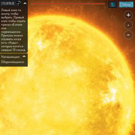
[15:818:0]
Обзор
Левый клик по
+
юниту, чтобы
выбрать. Правый
.
клик чтобы отдать
приказ об атаке
или
-
перемещении.
Приказы можно
отдавать когда
есть «Ходы»,
которые копятся
каждые 10 секунд.
Нападающие:
Обороняющиеся: