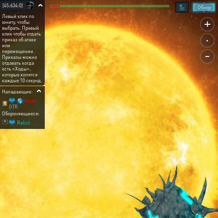
[45:634:0]
Обзор
Левый клик по
+
юниту, чтобы
выбрать. Правый
.
клик чтобы отдать
приказ об атаке
или
-
перемещении.
Приказы можно
отдавать когда
есть «Ходы»,
которые копятся
каждые 10 секунд.
Нападающие:
🌎Marek
OTR
Обороняющиеся:
Relict