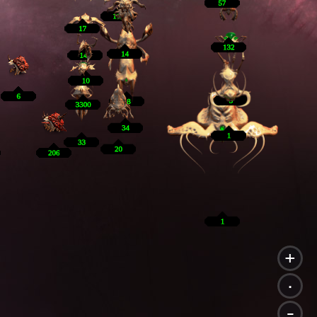
+
.
-