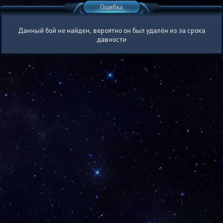
Ошибка
Данный бой не найден, вероятно он был удалён из за срока
давности