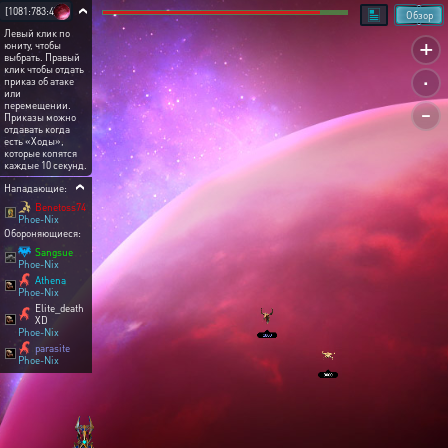
[1081:783:4]
Обзор
Левый клик по
+
юниту, чтобы
выбрать. Правый
.
клик чтобы отдать
приказ об атаке
или
-
перемещении.
Приказы можно
отдавать когда
есть «Ходы»,
которые копятся
каждые 10 секунд.
Нападающие:
Benetoss74
Phoe-Nix
Обороняющиеся:
Sangsue
Phoe-Nix
Athena
Phoe-Nix
Elite_death
XD
Phoe-Nix
parasite
Phoe-Nix