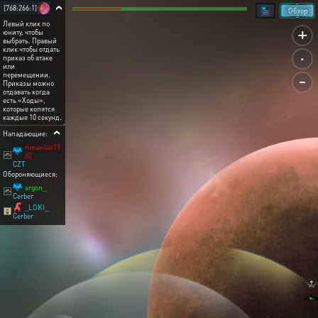
[768:266:1]
Обзор
Левый клик по
+
юниту, чтобы
выбрать. Правый
.
клик чтобы отдать
приказ об атаке
или
-
перемещении.
Приказы можно
отдавать когда
есть «Ходы»,
которые копятся
каждые 10 секунд.
Нападающие:
rimantas19
60
CZT
Обороняющиеся:
argon_
Cerber
_LOKI_
Cerber