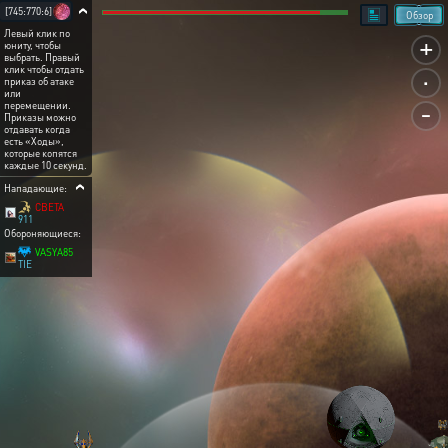
[745:770:6]
Обзор
Левый клик по
+
юниту, чтобы
выбрать. Правый
.
клик чтобы отдать
приказ об атаке
или
-
перемещении.
Приказы можно
отдавать когда
есть «Ходы»,
которые копятся
каждые 10 секунд.
Нападающие:
CBETA
911
Обороняющиеся:
VASYA85
TIE