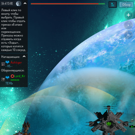
[6:413:8]
Обзор
Левый клик по
+
юниту, чтобы
выбрать. Правый
.
клик чтобы отдать
приказ об атаке
или
-
перемещении.
Приказы можно
отдавать когда
есть «Ходы»,
которые копятся
каждые 10 секунд.
Нападающие:
Ashtiger
- VS -
Обороняющиеся:
⭕Lord_Kr
ovosos
ТЕНЬ