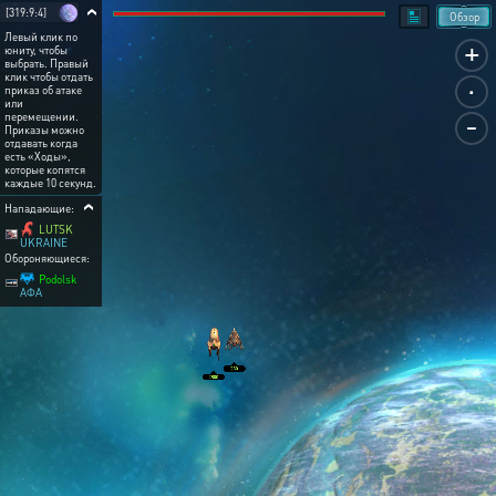
[319:9:4]
Обзор
Левый клик по
+
юниту, чтобы
выбрать. Правый
.
клик чтобы отдать
приказ об атаке
или
-
перемещении.
Приказы можно
отдавать когда
есть «Ходы»,
которые копятся
каждые 10 секунд.
Нападающие:
LUTSK
UKRAINE
Обороняющиеся:
Podolsk
АФА