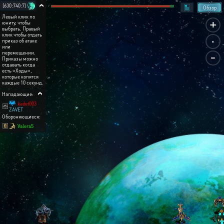
[630:740:7]
Обзор
Левый клик по
+
юниту, чтобы
выбрать. Правый
.
клик чтобы отдать
приказ об атаке
или
-
перемещении.
Приказы можно
отдавать когда
есть «Ходы»,
которые копятся
каждые 10 секунд.
Нападающие:
kadet003
ZAVET
Обороняющиеся:
Valera5