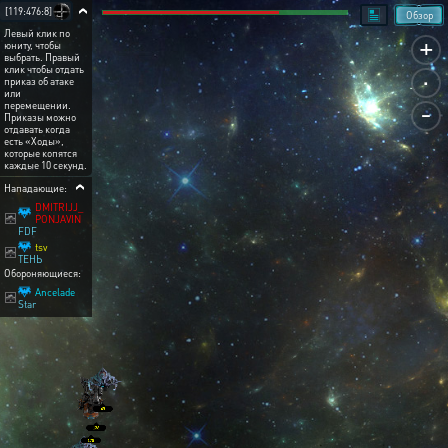
[119:476:8]
Обзор
Левый клик по
+
юниту, чтобы
выбрать. Правый
.
клик чтобы отдать
приказ об атаке
или
-
перемещении.
Приказы можно
отдавать когда
есть «Ходы»,
которые копятся
каждые 10 секунд.
Нападающие:
DMITRIJJ_
PONJAVIN
FDF
tsv
ТЕНЬ
Обороняющиеся:
Ancelade
Star