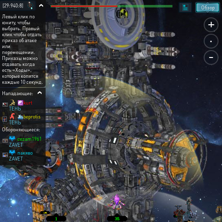
[29:940:8]
Обзор
Левый клик по
+
юниту, чтобы
выбрать. Правый
.
клик чтобы отдать
приказ об атаке
или
-
перемещении.
Приказы можно
отдавать когда
есть «Ходы»,
которые копятся
каждые 10 секунд.
Нападающие:
☯️kurt
ТЕНЬ
🛳️beprotis
ТЕНЬ
Обороняющиеся:
cezam1961
ZAVET
пакяво
ZAVET