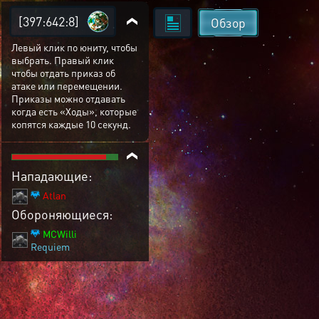
[397:642:8]
Обзор
Левый клик по юниту, чтобы
выбрать. Правый клик
чтобы отдать приказ об
атаке или перемещении.
Приказы можно отдавать
когда есть «Ходы», которые
копятся каждые 10 секунд.
Нападающие:
Atlan
Обороняющиеся:
MCWilli
Requiem