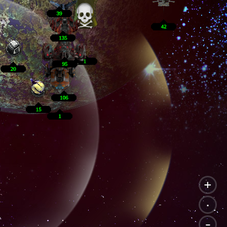
+
.
-