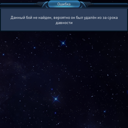
Ошибка
Данный бой не найден, вероятно он был удалён из за срока
давности