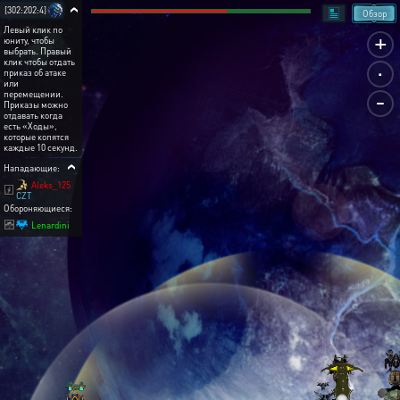
[302:202:4]
Обзор
Левый клик по
+
юниту, чтобы
выбрать. Правый
.
клик чтобы отдать
приказ об атаке
или
-
перемещении.
Приказы можно
отдавать когда
есть «Ходы»,
которые копятся
каждые 10 секунд.
Нападающие:
Aleks_125
CZT
Обороняющиеся:
Lenardini