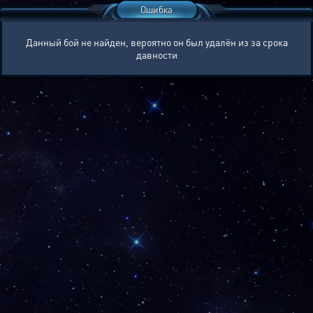
Ошибка
Данный бой не найден, вероятно он был удалён из за срока
давности