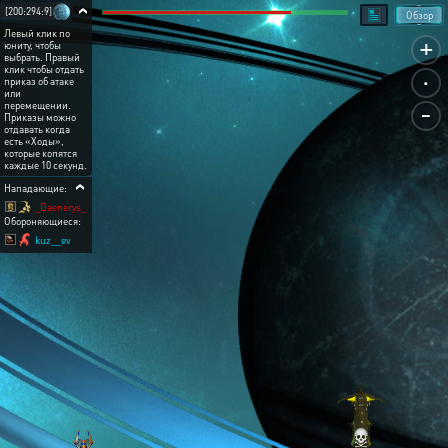
[200:294:9]
Обзор
Левый клик по
+
юниту, чтобы
выбрать. Правый
.
клик чтобы отдать
приказ об атаке
или
-
перемещении.
Приказы можно
отдавать когда
есть «Ходы»,
которые копятся
каждые 10 секунд.
Нападающие:
_Daenerys_
Обороняющиеся:
kuz__ev