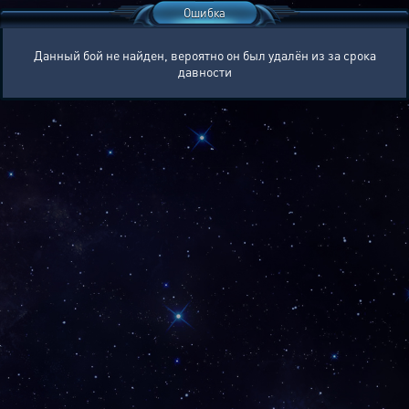
Ошибка
Данный бой не найден, вероятно он был удалён из за срока
давности