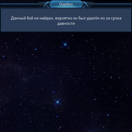
Ошибка
Данный бой не найден, вероятно он был удалён из за срока
давности