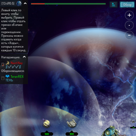
[13:490:5]
Обзор
Левый клик по
+
юниту, чтобы
выбрать. Правый
.
клик чтобы отдать
приказ об атаке
или
-
перемещении.
Приказы можно
отдавать когда
есть «Ходы»,
которые копятся
каждые 10 секунд.
Нападающие:
NastiNay
∬✔✔✔∬
Обороняющиеся:
TeranREX
ТЕНЬ