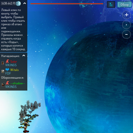
[438:442:9]
Обзор
Левый клик по
+
юниту, чтобы
выбрать. Правый
.
клик чтобы отдать
приказ об атаке
или
-
перемещении.
Приказы можно
отдавать когда
есть «Ходы»,
которые копятся
каждые 10 секунд.
Нападающие:
Satyr
VIKINGS
Witals
FDF
Обороняющиеся:
--shadow--
VIKINGS