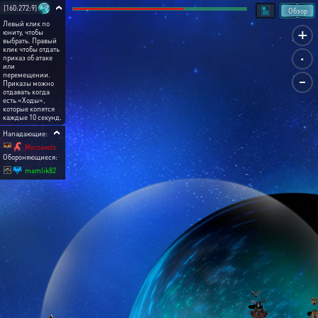
[160:272:9]
Обзор
Левый клик по
+
юниту, чтобы
выбрать. Правый
.
клик чтобы отдать
приказ об атаке
или
-
перемещении.
Приказы можно
отдавать когда
есть «Ходы»,
которые копятся
каждые 10 секунд.
Нападающие:
Merzavets
Обороняющиеся:
mamlik82