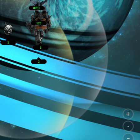
+
.
-