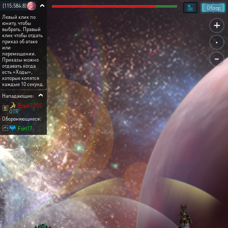
[115:584:8]
Обзор
Левый клик по
+
юниту, чтобы
выбрать. Правый
.
клик чтобы отдать
приказ об атаке
или
-
перемещении.
Приказы можно
отдавать когда
есть «Ходы»,
которые копятся
каждые 10 секунд.
Нападающие:
RoyalTOSS
OTR
Обороняющиеся:
Fort17