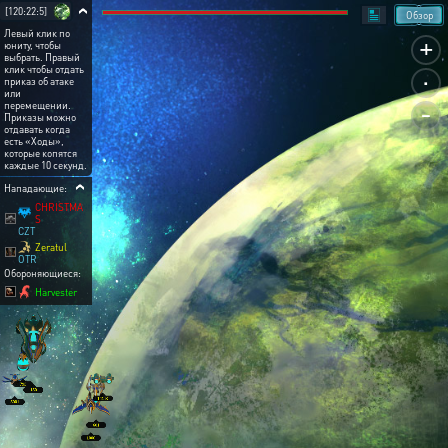
[120:22:5]
Обзор
Левый клик по
+
юниту, чтобы
выбрать. Правый
.
клик чтобы отдать
приказ об атаке
или
-
перемещении.
Приказы можно
отдавать когда
есть «Ходы»,
которые копятся
каждые 10 секунд.
Нападающие:
CHRISTMA
S
CZT
Zeratul
OTR
Обороняющиеся:
Harvester