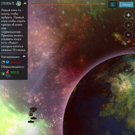
[10:834:7]
Обзор
Левый клик по
+
юниту, чтобы
выбрать. Правый
.
клик чтобы отдать
приказ об атаке
или
-
перемещении.
Приказы можно
отдавать когда
есть «Ходы»,
которые копятся
каждые 10 секунд.
Нападающие:
Samael
Обороняющиеся:
WEED
ТОК