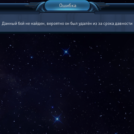
Ошибка
Данный бой не найден, вероятно он был удалён из за срока давности