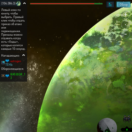
[104:384:3]
Обзор
Левый клик по
+
юниту, чтобы
выбрать. Правый
.
клик чтобы отдать
приказ об атаке
или
-
перемещении.
Приказы можно
отдавать когда
есть «Ходы»,
которые копятся
каждые 10 секунд.
Нападающие:
vetrogen
ТЕНЬ
Обороняющиеся:
RATiBOR_1
3