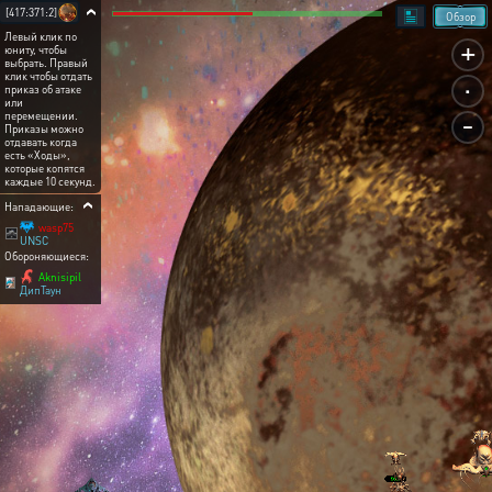
[417:371:2]
Обзор
Левый клик по
+
юниту, чтобы
выбрать. Правый
.
клик чтобы отдать
приказ об атаке
или
-
перемещении.
Приказы можно
отдавать когда
есть «Ходы»,
которые копятся
каждые 10 секунд.
Нападающие:
wasp75
UNSC
Обороняющиеся:
Aknisipil
ДипТаун