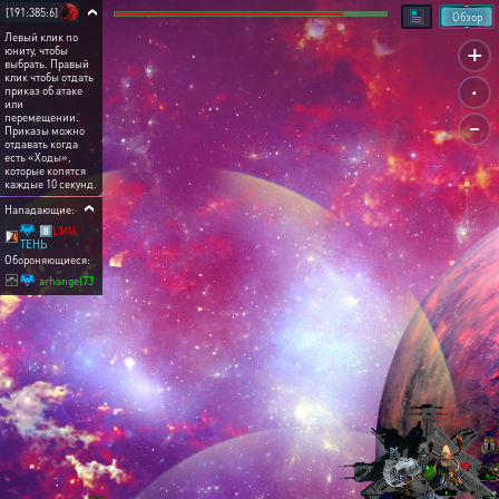
[191:385:6]
Обзор
Левый клик по
+
юниту, чтобы
выбрать. Правый
.
клик чтобы отдать
приказ об атаке
или
-
перемещении.
Приказы можно
отдавать когда
есть «Ходы»,
которые копятся
каждые 10 секунд.
Нападающие:
8️⃣LMU
ТЕНЬ
Обороняющиеся:
arhangel73