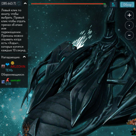
[385:643:7]
Обзор
Левый клик по
+
юниту, чтобы
выбрать. Правый
.
клик чтобы отдать
приказ об атаке
или
-
перемещении.
Приказы можно
отдавать когда
есть «Ходы»,
которые копятся
каждые 10 секунд.
Нападающие:
🤓
ARLECHIN
ТЕНЬ
Обороняющиеся:
sema4r
OTR