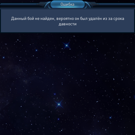
Ошибка
Данный бой не найден, вероятно он был удалён из за срока
давности