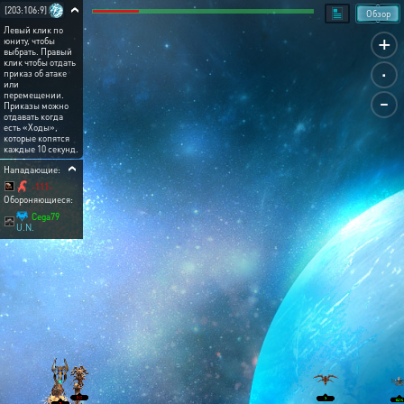
[203:106:9]
Обзор
Левый клик по
+
юниту, чтобы
выбрать. Правый
.
клик чтобы отдать
приказ об атаке
или
-
перемещении.
Приказы можно
отдавать когда
есть «Ходы»,
которые копятся
каждые 10 секунд.
Нападающие:
-111-
Обороняющиеся:
Cega79
U.N.