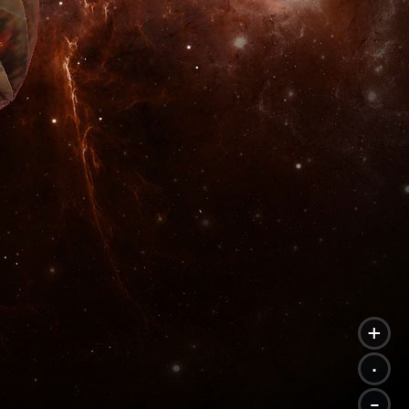
+
.
-